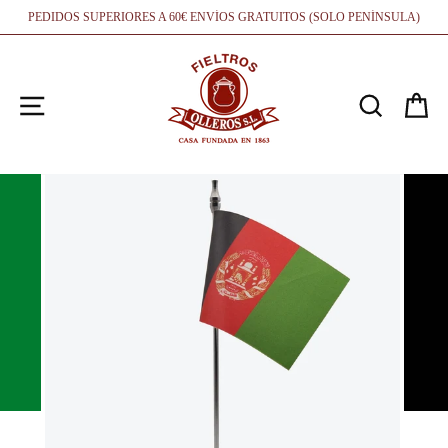
Ir
PEDIDOS SUPERIORES A 60€ ENVÍOS GRATUITOS (SOLO PENÍNSULA)
directamente
al
contenido
NAVEGACIÓN
BUSCA
C