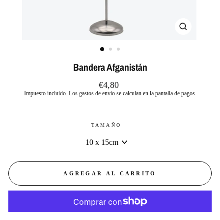
CERRAR
(ESC)
Bandera Afganistán
Precio
€4,80
habitual
Impuesto incluido. Los
gastos de envío
se calculan en la pantalla de pagos.
TAMAÑO
AGREGAR AL CARRITO