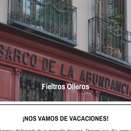
Fieltros Olleros
¡NOS VAMOS DE VACACIONES!
staremos disfrutando de un merecido descanso. Durante esos días perma