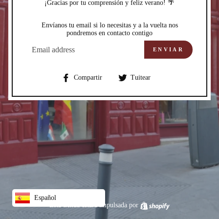
¡Gracias por tu comprensión y feliz verano! 🌴
Envíanos tu email si lo necesitas y a la vuelta nos
pondremos en contacto contigo
CORREO
ELECTRÓNICO
ENVIAR
Compartir
Compartir
Compartir
Tuitear
en
en
Facebook
Twitter
Español
Esta tienda estará impulsada por
Shopify