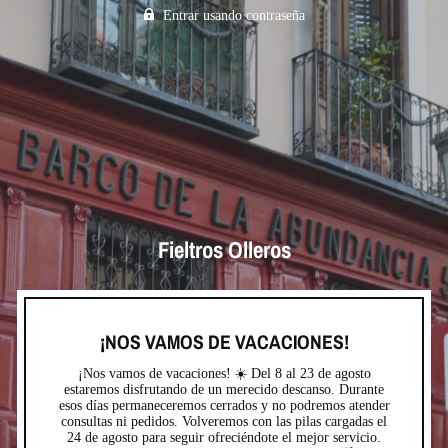
Entrar usando contraseña
Fieltros Olleros
¡NOS VAMOS DE VACACIONES!
¡Nos vamos de vacaciones! ☀️ Del 8 al 23 de agosto
estaremos disfrutando de un merecido descanso. Durante
esos días permaneceremos cerrados y no podremos atender
consultas ni pedidos. Volveremos con las pilas cargadas el
24 de agosto para seguir ofreciéndote el mejor servicio.