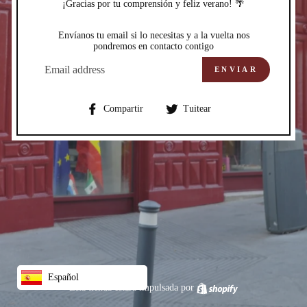
¡Gracias por tu comprensión y feliz verano! 🌴
Envíanos tu email si lo necesitas y a la vuelta nos
pondremos en contacto contigo
CORREO
ELECTRÓNICO
ENVIAR
Compartir
Compartir
Compartir
Tuitear
en
en
Facebook
Twitter
Español
Esta tienda estará impulsada por
Shopify