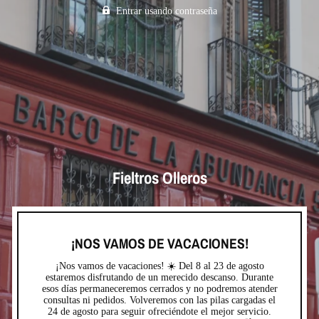
Entrar usando contraseña
Fieltros Olleros
¡NOS VAMOS DE VACACIONES!
¡Nos vamos de vacaciones! ☀️ Del 8 al 23 de agosto
estaremos disfrutando de un merecido descanso. Durante
esos días permaneceremos cerrados y no podremos atender
consultas ni pedidos. Volveremos con las pilas cargadas el
24 de agosto para seguir ofreciéndote el mejor servicio.