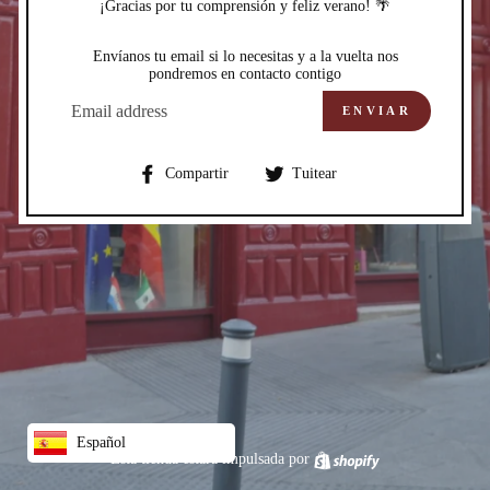
¡Gracias por tu comprensión y feliz verano! 🌴
Envíanos tu email si lo necesitas y a la vuelta nos
pondremos en contacto contigo
CORREO
ELECTRÓNICO
ENVIAR
Compartir
Compartir
Compartir
Tuitear
en
en
Facebook
Twitter
Español
Esta tienda estará impulsada por
Shopify