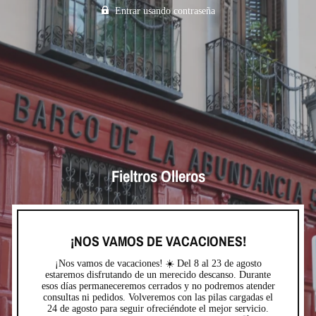
Entrar usando contraseña
Fieltros Olleros
¡NOS VAMOS DE VACACIONES!
¡Nos vamos de vacaciones! ☀️ Del 8 al 23 de agosto
estaremos disfrutando de un merecido descanso. Durante
esos días permaneceremos cerrados y no podremos atender
consultas ni pedidos. Volveremos con las pilas cargadas el
24 de agosto para seguir ofreciéndote el mejor servicio.