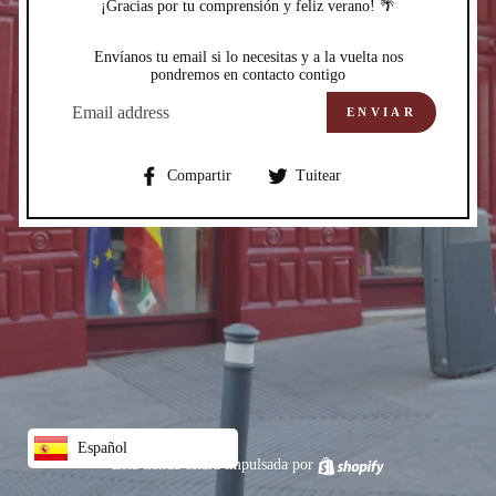
¡Gracias por tu comprensión y feliz verano! 🌴
Envíanos tu email si lo necesitas y a la vuelta nos
pondremos en contacto contigo
CORREO
ELECTRÓNICO
ENVIAR
Compartir
Compartir
Compartir
Tuitear
en
en
Facebook
Twitter
Español
Esta tienda estará impulsada por
Shopify