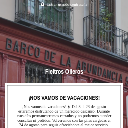
Entrar usando contraseña
Fieltros Olleros
¡NOS VAMOS DE VACACIONES!
¡Nos vamos de vacaciones! ☀️ Del 8 al 23 de agosto
estaremos disfrutando de un merecido descanso. Durante
esos días permaneceremos cerrados y no podremos atender
consultas ni pedidos. Volveremos con las pilas cargadas el
24 de agosto para seguir ofreciéndote el mejor servicio.