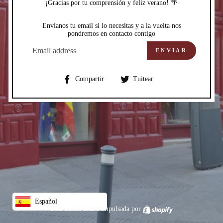
¡Gracias por tu comprensión y feliz verano! 🌴
Envíanos tu email si lo necesitas y a la vuelta nos
pondremos en contacto contigo
CORREO
ELECTRÓNICO
ENVIAR
Compartir
Compartir
Compartir
Tuitear
en
en
Facebook
Twitter
Español
Esta tienda estará impulsada por
Shopify