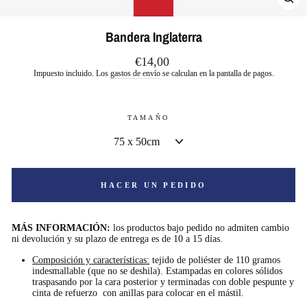
CE
(E
Bandera Inglaterra
Precio
€14,00
habitual
Impuesto incluido. Los
gastos de envío
se calculan en la pantalla de pagos.
TAMAÑO
HACER UN PEDIDO
MÁS INFORMACIÓN:
los productos bajo pedido no admiten cambio
ni devolución y su plazo de entrega es de 10 a 15 días.
Composición y características:
tejido de poliéster de 110 gramos
indesmallable (que no se deshila). Estampadas en colores sólidos
traspasando por la cara posterior y terminadas con doble pespunte y
cinta de refuerzo con anillas para colocar en el mástil.