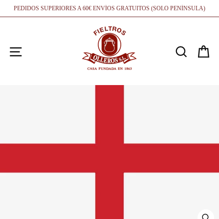
Ir
PEDIDOS SUPERIORES A 60€ ENVÍOS GRATUITOS (SOLO PENÍNSULA)
directamente
al
contenido
NAVEGACIÓN
BUSCA
C