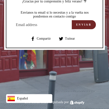
¡Gracias por tu comprensión y feliz verano! 🌴
Envíanos tu email si lo necesitas y a la vuelta nos
pondremos en contacto contigo
CORREO
ELECTRÓNICO
ENVIAR
Compartir
Compartir
Compartir
Tuitear
en
en
Facebook
Twitter
Español
Esta tienda estará impulsada por
Shopify