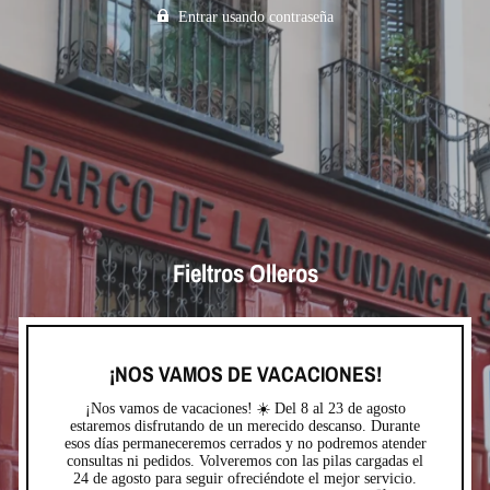
Entrar usando contraseña
Fieltros Olleros
¡NOS VAMOS DE VACACIONES!
¡Nos vamos de vacaciones! ☀️ Del 8 al 23 de agosto
estaremos disfrutando de un merecido descanso. Durante
esos días permaneceremos cerrados y no podremos atender
consultas ni pedidos. Volveremos con las pilas cargadas el
24 de agosto para seguir ofreciéndote el mejor servicio.