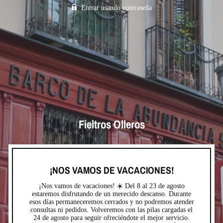
Entrar usando contraseña
Fieltros Olleros
¡NOS VAMOS DE VACACIONES!
¡Nos vamos de vacaciones! ☀️ Del 8 al 23 de agosto
estaremos disfrutando de un merecido descanso. Durante
esos días permaneceremos cerrados y no podremos atender
consultas ni pedidos. Volveremos con las pilas cargadas el
24 de agosto para seguir ofreciéndote el mejor servicio.