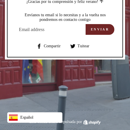
¡Gracias por tu comprensión y feliz verano! 🌴
Envíanos tu email si lo necesitas y a la vuelta nos
pondremos en contacto contigo
CORREO
ELECTRÓNICO
ENVIAR
Compartir
Compartir
Compartir
Tuitear
en
en
Facebook
Twitter
Español
Esta tienda estará impulsada por
Shopify