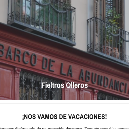
Fieltros Olleros
¡NOS VAMOS DE VACACIONES!
staremos disfrutando de un merecido descanso. Durante esos días perma