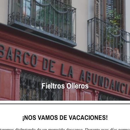
Fieltros Olleros
¡NOS VAMOS DE VACACIONES!
staremos disfrutando de un merecido descanso. Durante esos días perma