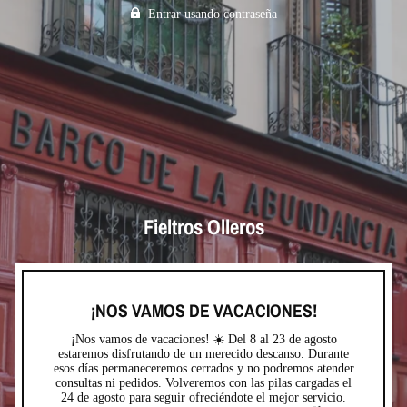
Entrar usando contraseña
Fieltros Olleros
¡NOS VAMOS DE VACACIONES!
¡Nos vamos de vacaciones! ☀️ Del 8 al 23 de agosto
estaremos disfrutando de un merecido descanso. Durante
esos días permaneceremos cerrados y no podremos atender
consultas ni pedidos. Volveremos con las pilas cargadas el
24 de agosto para seguir ofreciéndote el mejor servicio.