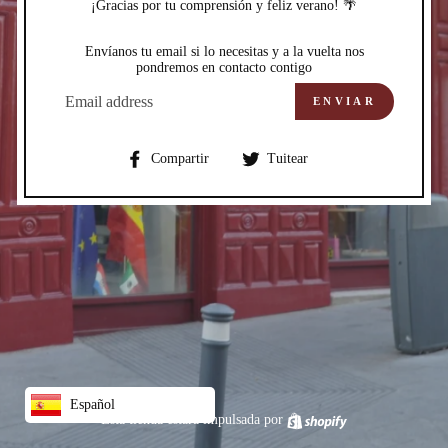
¡Gracias por tu comprensión y feliz verano! 🌴
Envíanos tu email si lo necesitas y a la vuelta nos
pondremos en contacto contigo
CORREO
ELECTRÓNICO
ENVIAR
Compartir
Compartir
Compartir
Tuitear
en
en
Facebook
Twitter
Español
Esta tienda estará impulsada por
Shopify