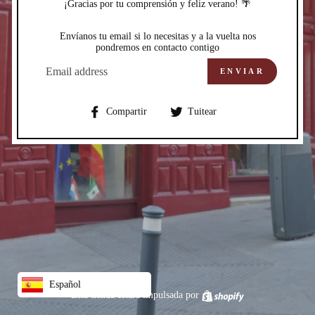
¡Gracias por tu comprensión y feliz verano! 🌴
Envíanos tu email si lo necesitas y a la vuelta nos
pondremos en contacto contigo
CORREO
ELECTRÓNICO
ENVIAR
Compartir
Compartir
Compartir
Tuitear
en
en
Facebook
Twitter
Español
Esta tienda estará impulsada por
Shopify