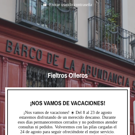
Entrar usando contraseña
Fieltros Olleros
¡NOS VAMOS DE VACACIONES!
¡Nos vamos de vacaciones! ☀️ Del 8 al 23 de agosto
estaremos disfrutando de un merecido descanso. Durante
esos días permaneceremos cerrados y no podremos atender
consultas ni pedidos. Volveremos con las pilas cargadas el
24 de agosto para seguir ofreciéndote el mejor servicio.