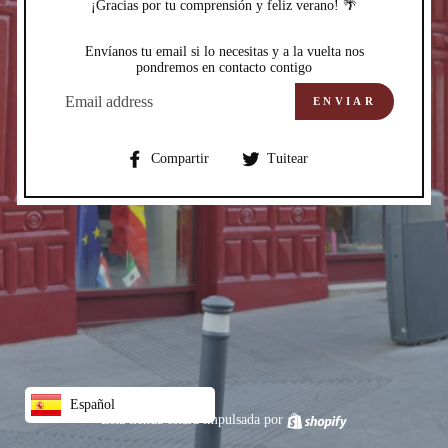
¡Gracias por tu comprensión y feliz verano! 🌴
Envíanos tu email si lo necesitas y a la vuelta nos
pondremos en contacto contigo
CORREO
ELECTRÓNICO
ENVIAR
Compartir
Compartir
Compartir
Tuitear
en
en
Facebook
Twitter
Español
Esta tienda estará impulsada por
Shopify