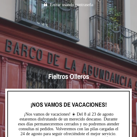
Entrar usando contraseña
Fieltros Olleros
¡NOS VAMOS DE VACACIONES!
¡Nos vamos de vacaciones! ☀️ Del 8 al 23 de agosto
estaremos disfrutando de un merecido descanso. Durante
esos días permaneceremos cerrados y no podremos atender
consultas ni pedidos. Volveremos con las pilas cargadas el
24 de agosto para seguir ofreciéndote el mejor servicio.